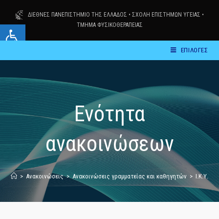
Skip
ΔΙΕΘΝΕΣ ΠΑΝΕΠΙΣΤΗΜΙΟ ΤΗΣ ΕΛΛΑΔΟΣ
•
ΣΧΟΛΗ ΕΠΙΣΤΗΜΩΝ ΥΓΕΙΑΣ
•
to
Ανοίξτε τη γραμμή εργαλείων
ΤΜΗΜΑ ΦΥΣΙΚΟΘΕΡΑΠΕΙΑΣ
content
ΕΠΙΛΟΓΕΣ
Ενότητα
ανακοινώσεων
>
Ανακοινώσεις
>
Ανακοινώσεις γραμματείας και καθηγητών
>
Ι.Κ.Υ.: