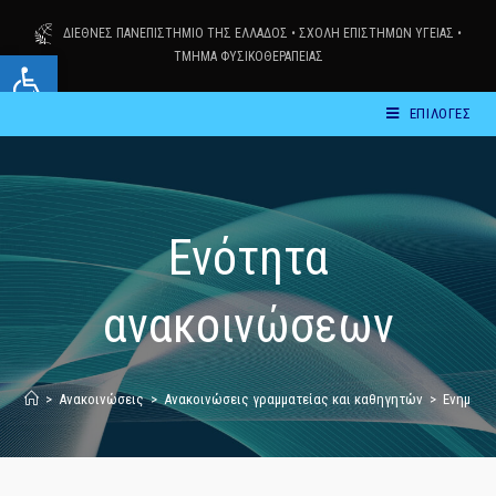
Skip
ΔΙΕΘΝΕΣ ΠΑΝΕΠΙΣΤΗΜΙΟ ΤΗΣ ΕΛΛΑΔΟΣ
•
ΣΧΟΛΗ ΕΠΙΣΤΗΜΩΝ ΥΓΕΙΑΣ
•
to
Ανοίξτε τη γραμμή εργαλείων
ΤΜΗΜΑ ΦΥΣΙΚΟΘΕΡΑΠΕΙΑΣ
content
ΕΠΙΛΟΓΕΣ
Ενότητα
ανακοινώσεων
>
Ανακοινώσεις
>
Ανακοινώσεις γραμματείας και καθηγητών
>
Ενημέρω