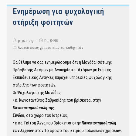
Ενημέρωση για ψυχολογική
στήριξη φοιτητών
Post
Post
phys.ihu.gr
Πα, 04/07
author:
published:
Post
Ανακοινώσεις γραμματείας και καθηγητών
category:
Θα θέλαμε να σας ενημερώσουμε ότι η Μονάδα Ισότιμης
Πρόσβασης Ατόμων με Αναπηρία και Ατόμων με Ειδικές
Εκπαιδευτικές Ανάγκες παρέχει υπηρεσίες ψυχολογικής
στήριξης των φοιτητών.
Οι Ψυχολόγοι της Μονάδας:
• κ. Κωνσταντίνος Ζαβρακίδης που βρίσκεται στην
Πανεπιστημιούπολη της
Σίνδου
, στο χώρο του Ιατρείου,
• η κα. Γκίτση Άννα που βρίσκεται στην
Πανεπιστημιούπολη
των Σερρών
στον 1ο όροφο του κτιρίου πολλαπλών χρήσεων,