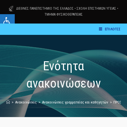
Skip
ΔΙΕΘΝΕΣ ΠΑΝΕΠΙΣΤΗΜΙΟ ΤΗΣ ΕΛΛΑΔΟΣ
•
ΣΧΟΛΗ ΕΠΙΣΤΗΜΩΝ ΥΓΕΙΑΣ
•
to
Ανοίξτε τη γραμμή εργαλείων
ΤΜΗΜΑ ΦΥΣΙΚΟΘΕΡΑΠΕΙΑΣ
content
ΕΠΙΛΟΓΕΣ
Ενότητα
ανακοινώσεων
>
Ανακοινώσεις
>
Ανακοινώσεις γραμματείας και καθηγητών
>
ΠΡΟΣΟΧΗ