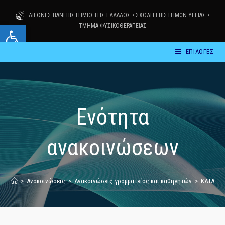
Skip
ΔΙΕΘΝΕΣ ΠΑΝΕΠΙΣΤΗΜΙΟ ΤΗΣ ΕΛΛΑΔΟΣ
•
ΣΧΟΛΗ ΕΠΙΣΤΗΜΩΝ ΥΓΕΙΑΣ
•
to
Ανοίξτε τη γραμμή εργαλείων
ΤΜΗΜΑ ΦΥΣΙΚΟΘΕΡΑΠΕΙΑΣ
content
ΕΠΙΛΟΓΕΣ
Ενότητα
ανακοινώσεων
>
Ανακοινώσεις
>
Ανακοινώσεις γραμματείας και καθηγητών
>
ΚΑΤΑΤΑΚ